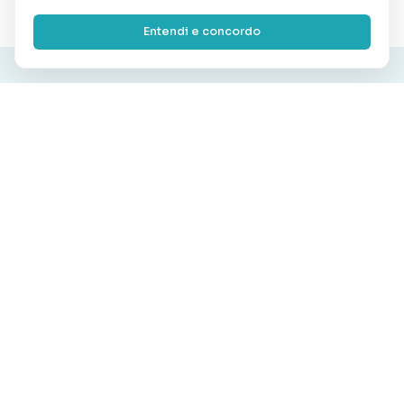
Entendi e concordo
Para sua empresa
Para seu condomínio
Internet Dedicada
Planos
Banda Larga
Interfonia
CFTV Inteligente
Cloud Computing
Para seu evento
Institucional
Link Temporário
Nossa história
Hotspot
Portfólio
Fale Conosco
Atendimento
0800 606 8075